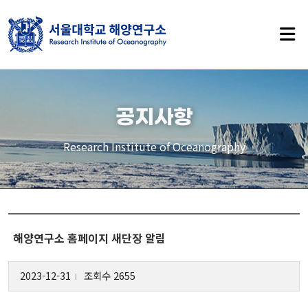
사이트 맵
공지사항
RIO 소개
Research Institute of Oceanography
인사말
연구소 소개
연혁
해양연구소 홈페이지 새단장 알림
역대소장
2023-12-31
조회수 2655
오시는길
l