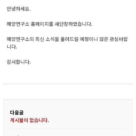
구성원
안녕하세요.
해양연구소 홈페이지를 새단장하였습니다.
운영위원
참여교수
해양연구소의 최신 소식을 올려드릴 예정이니 많은 관심바랍
니다.
연구교수
연구원
감사합니다.
행정직원
연구센터
연안재해방제연구센터
다음글
동아시아연해순환연구센터
게시물이 없습니다.
독도·울릉도해역연구센터