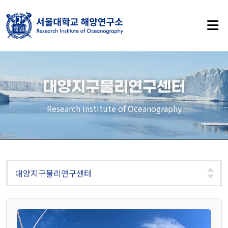
사이트 맵
대양지구물리연구센터
RIO 소개
Research Institute of Oceanography
인사말
연구소 소개
연혁
역대소장
오시는길