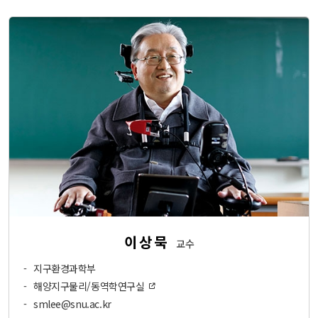
이상묵
교수
-
지구환경과학부
-
해양지구물리/동역학연구실
-
smlee@snu.ac.kr