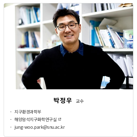
박정우
교수
-
지구환경과학부
-
해양암석지구화학연구실
-
jung-woo.park@snu.ac.kr