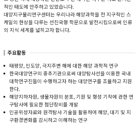
해양바이오연구센터
적인 태도에 안주하고 있었습니다.
대양지구물리연구센터는 우리나라 해양과학을 전 지구적인 스
대양지구물리연구센터
케일의 현상을 다루는 선진국형 학문으로 발전시킴으로써 인류
의 지식 세계를 넓히고자 합니다.
연구활동
주요활동
연구과제
국제논문
태평양, 인도양, 극지주변 해에 대한 해양 과학적 연구
한국대양연구의 중추기관으로써 대양탐사선을 이용한 국내
국내논문
대학연구진들이 수행하고자 하는 대양연구를 조율하고 지원
세미나
한다.
해양지하자원, 생물자원의 분포, 기원 및 형성 기작에 관한 연
기타연구
구탐사에 필요한 첨단장비를 개발
인공위성자료와 원격탐사 기술을 활용하여 해양, 대기 및 지
게시판
구환경변화를 감시하고 이해하는 연구
공지사항