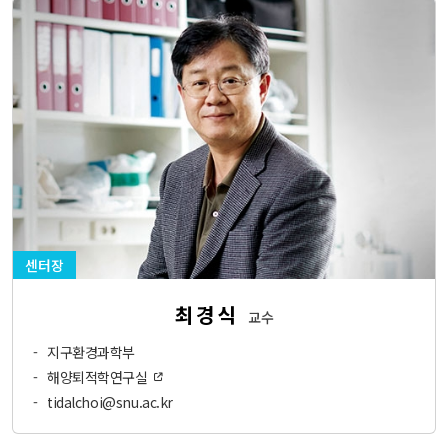
센터장
최경식
교수
-
지구환경과학부
-
해양퇴적학연구실
-
tidalchoi@snu.ac.kr