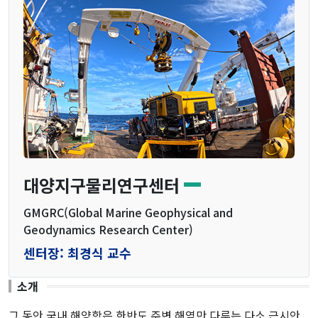
구성원
운영위원
참여교수
연구교수
연구원
행정직원
대양지구물리연구센터
연구센터
GMGRC(Global Marine Geophysical and
Geodynamics Research Center)
연안재해방제연구센터
센터장: 최경식 교수
동아시아연해순환연구센터
소개
독도·울릉도해역연구센터
그 동안 국내 해양학은 한반도 주변 해역만 다루는 다소 근시안