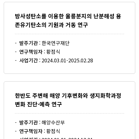
방사성탄소를 이용한 울릉분지의 난분해성 용
존유기탄소의 기원과 거동 연구
-
발주기관
: 한국연구재단
-
연구책임자
: 황점식
-
사업기간
: 2024.03.01-2025.02.28
한반도 주변해 해양 기후변화와 생지화학과정
변화 진단·예측 연구
-
발주기관
: 해양수산부
-
연구책임자
: 황점식