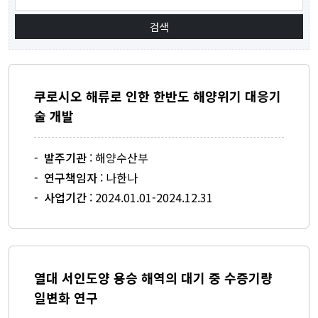
구성원
운영위원
참여교수
쿠로시오 해류로 인한 한반도 해양위기 대응기
연구교수
술 개발
연구원
-
발주기관
: 해양수산부
행정직원
-
연구책임자
: 나한나
-
사업기간
: 2024.01.01-2024.12.31
연구센터
연안재해방제연구센터
동아시아연해순환연구센터
열대 서인도양 용승 해역의 대기 중 수증기량
일변화 연구
독도·울릉도해역연구센터