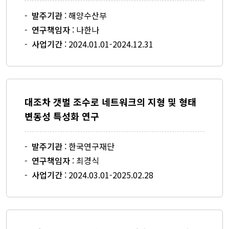
해양바이오연구센터
-
발주기관
: 해양수산부
대양지구물리연구센터
-
연구책임자
: 나한나
-
사업기간
: 2024.01.01-2024.12.31
연구활동
연구과제
대조차 갯벌 조수로 네트워크의 지형 및 형태
국제논문
변동성 특성화 연구
국내논문
세미나
-
발주기관
: 한국연구재단
-
연구책임자
: 최경식
기타연구
-
사업기간
: 2024.03.01-2025.02.28
게시판
공지사항