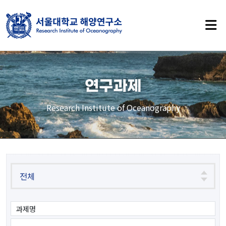
사이트 맵
연구과제
RIO 소개
Research Institute of Oceanography
인사말
연구소 소개
연혁
역대소장
오시는길